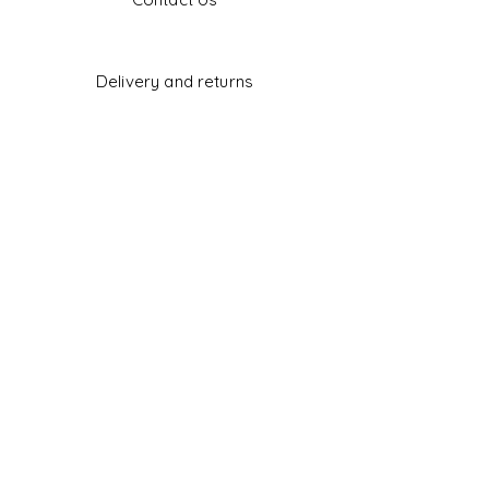
Delivery and returns
Shop Policy
Payment Methods
Facebook
Instagram
CONTACT US