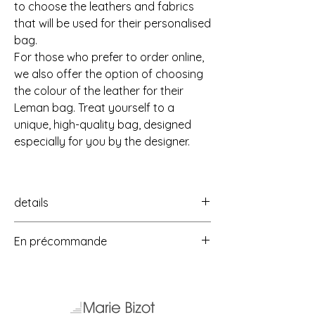
to choose the leathers and fabrics
that will be used for their personalised
bag.
For those who prefer to order online,
we also offer the option of choosing
the colour of the leather for their
Leman bag. Treat yourself to a
unique, high-quality bag, designed
especially for you by the designer.
details
Dimensions:
En précommande
32cm Lgx 20cm Ht x 10cm profondeur,
doublé en coton imprimé. Une grande
Cet sac est en pré-commande.
poche intérieure permettant de loger un
Il est réalisé pour vous, sur-mesure.
téléphone.
Chaque pièce est réalisée en fonction des
Measuring 32 cm length x 20 cm high x 10
cuirs et matières disponibles à l'atelier.